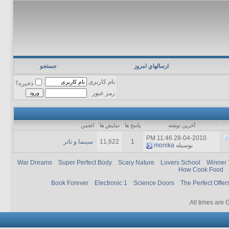
ارسالهاي امروز
جستجو
نام کاربری
ذخیره؟
رمز عبور
آخرين نوشته
پاسخ ها
نمایش ها
انجمن
11:46 PM
28-04-2010
1
11,622
سینما و تاتر
بوسیله
monika
War Dreams
Super Perfect Body
Scary Nature
Lovers School
Winner 
How Cook Food
Book Forever
Electronic 1
Science Doors
The Perfect Offer
.
All times are