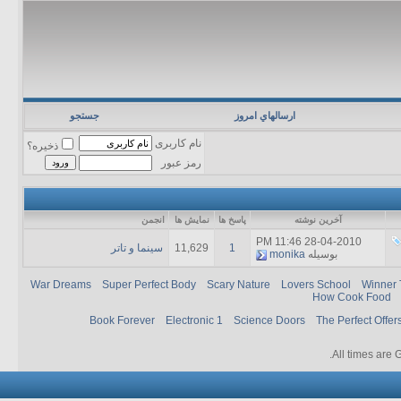
ارسالهاي امروز
جستجو
نام کاربری
ذخیره؟
رمز عبور
آخرين نوشته
پاسخ ها
نمایش ها
انجمن
11:46 PM
28-04-2010
1
11,629
سینما و تاتر
بوسیله
monika
War Dreams
Super Perfect Body
Scary Nature
Lovers School
Winner 
How Cook Food
Book Forever
Electronic 1
Science Doors
The Perfect Offer
.
All times are