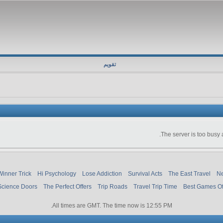
تقویم
The server is too busy 
Winner Trick
Hi Psychology
Lose Addiction
Survival Acts
The East Travel
Ne
Science Doors
The Perfect Offers
Trip Roads
Travel Trip Time
Best Games O
.
All times are GMT. The time now is
12:55 PM